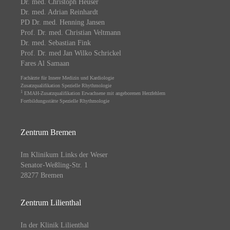
Dr. med. Christoph Heuser
Dr. med. Adrian Reinhardt
PD Dr. med. Henning Jansen
Prof. Dr. med. Christian Veltmann
Dr. med. Sebastian Fink
Prof. Dr. med Jan Wilko Schrickel
Fares Al Samaan
Fachärzte für Innere Medizin und Kardiologie
Zusatzqualifikation Spezielle Rhythmologie
1
EMAH-Zusatzqualifikation Erwachsene mit angeborenen Herzfehlern
Fortbildungsstätte Spezielle Rhythmologie
Zentrum Bremen
Im Klinikum Links der Weser
Senator-Weßling-Str. 1
28277 Bremen
Zentrum Lilienthal
In der Klinik Lilienthal