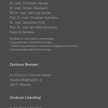
Dr. med. Christoph Heuser
Dr. med. Adrian Reinhardt
PD Dr. med. Henning Jansen
Prof. Dr. med. Christian Veltmann
Dr. med. Sebastian Fink
Prof. Dr. med Jan Wilko Schrickel
Fares Al Samaan
Fachärzte für Innere Medizin und Kardiologie
Zusatzqualifikation Spezielle Rhythmologie
1
EMAH-Zusatzqualifikation Erwachsene mit angeborenen Herzfehlern
Fortbildungsstätte Spezielle Rhythmologie
Zentrum Bremen
Im Klinikum Links der Weser
Senator-Weßling-Str. 1
28277 Bremen
Zentrum Lilienthal