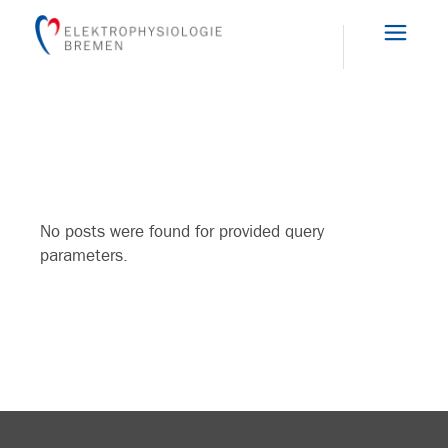
Skip
to
the
content
No posts were found for provided query
parameters.