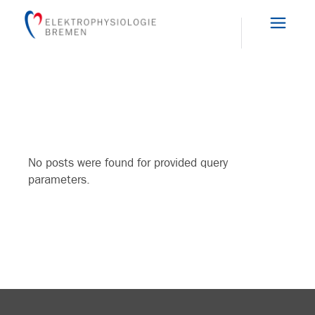
Skip
to
the
content
No posts were found for provided query
parameters.